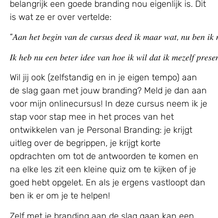
belangrijk een goede branding nou eigenlijk is. Dit
is wat ze er over vertelde:⁠
“𝐴𝑎𝑛 ℎ𝑒𝑡 𝑏𝑒𝑔𝑖𝑛 𝑣𝑎𝑛 𝑑𝑒 𝑐𝑢𝑟𝑠𝑢𝑠 𝑑𝑒𝑒𝑑 𝑖𝑘 𝑚𝑎𝑎𝑟 𝑤𝑎𝑡, 𝑛𝑢 𝑏𝑒𝑛 𝑖𝑘 𝑚
𝐼𝑘 ℎ𝑒𝑏 𝑛𝑢 𝑒𝑒𝑛 𝑏𝑒𝑡𝑒𝑟 𝑖𝑑𝑒𝑒 𝑣𝑎𝑛 ℎ𝑜𝑒 𝑖𝑘 𝑤𝑖𝑙 𝑑𝑎𝑡 𝑖𝑘 𝑚𝑒𝑧𝑒𝑙𝑓 𝑝𝑟𝑒𝑠𝑒𝑛
Wil jij ook (zelfstandig en in je eigen tempo) aan
de slag gaan met jouw branding? Meld je dan aan
voor mijn onlinecursus! In deze cursus neem ik je
stap voor stap mee in het proces van het
ontwikkelen van je Personal Branding: je krijgt
uitleg over de begrippen, je krijgt korte
opdrachten om tot de antwoorden te komen en
na elke les zit een kleine quiz om te kijken of je
goed hebt opgelet. En als je ergens vastloopt dan
ben ik er om je te helpen!
Zelf met je branding aan de slag gaan kan een